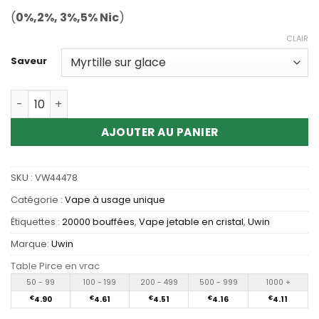
(
0%,2%, 3%,5% Nic
)
CLAIR
Saveur
Quantité Wholesale Uwin Shisha Crystal 20K Disposable
AJOUTER AU PANIER
SKU :
VW44478
Catégorie :
Vape à usage unique
Étiquettes :
20000 bouffées
,
Vape jetable en cristal
,
Uwin
Marque:
Uwin
Table Pirce en vrac
50 - 99
100 - 199
200 - 499
500 - 999
1000 +
€
4.90
€
4.61
€
4.51
€
4.16
€
4.11