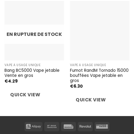
EN RUPTURE DE STOCK
VAPE À USAGE UNIQUE
VAPE À USAGE UNIQUE
Bang BC5000 Vape jetable
Fumot RandM Tornado 15000
Vente en gros
bouffées Vape jetable en
gros
€
4.29
€
6.30
QUICK VIEW
QUICK VIEW
Alipay
Bank
Invoice
Revolut
Western
Transfer
Union