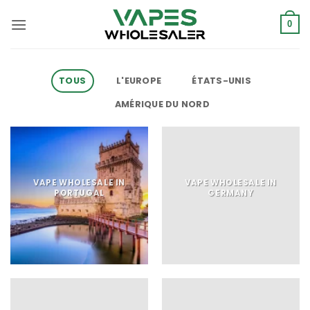
Skip
to
0
content
TOUS
L'EUROPE
ÉTATS-UNIS
AMÉRIQUE DU NORD
VAPE WHOLESALE IN
VAPE WHOLESALE IN
PORTUGAL
GERMANY