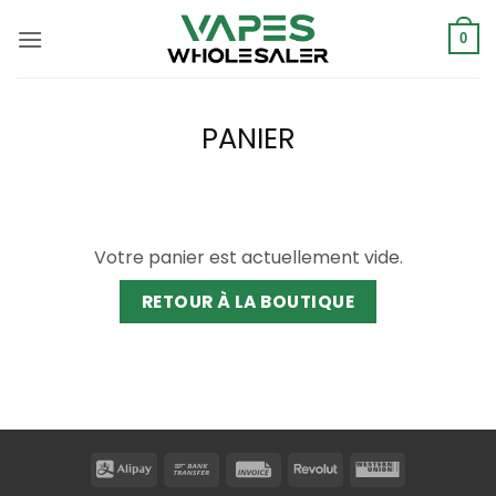
Skip
to
0
content
PANIER
Votre panier est actuellement vide.
RETOUR À LA BOUTIQUE
Alipay
Bank
Invoice
Revolut
Western
Transfer
Union