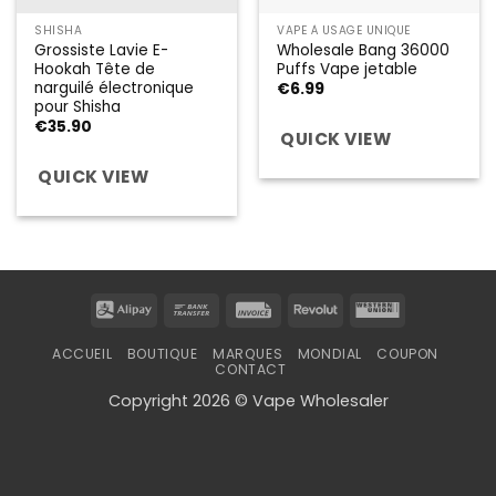
SHISHA
VAPE À USAGE UNIQUE
Grossiste Lavie E-
Wholesale Bang 36000
Hookah Tête de
Puffs Vape jetable
narguilé électronique
€
6.99
pour Shisha
€
35.90
QUICK VIEW
QUICK VIEW
Alipay
Bank
Invoice
Revolut
Western
Transfer
Union
ACCUEIL
BOUTIQUE
MARQUES
MONDIAL
COUPON
CONTACT
Copyright 2026 © Vape Wholesaler