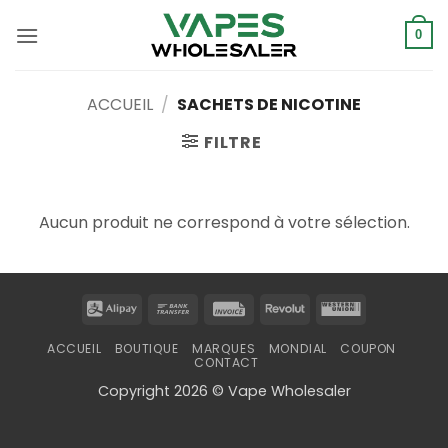
Skip
to
0
content
ACCUEIL
/
SACHETS DE NICOTINE
FILTRE
Aucun produit ne correspond à votre sélection.
Alipay
Bank
Invoice
Revolut
Western
Transfer
Union
ACCUEIL
BOUTIQUE
MARQUES
MONDIAL
COUPON
CONTACT
Copyright 2026 © Vape Wholesaler