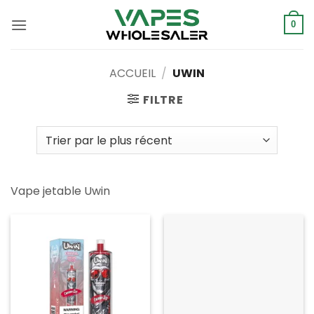
Skip
to
0
content
ACCUEIL
/
UWIN
FILTRE
Vape jetable Uwin