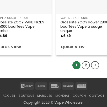
APE À USAGE UNIQUE
VAPE À USAGE UNIQUE
rossiste ZOOY VAPE FIRZEN
Grossiste ZOOY Power 280
5000 bouffées Vape
bouffées Vape à usage
etable
unique
5.89
€
6.59
UICK VIEW
QUICK VIEW
1
2
Alipay
Bank
Invoice
Revolut
Western
Transfer
Union
ACCUEIL
BOUTIQUE
MARQUES
MONDIAL
COUPON
CONTACT
Copyright 2026 © Vape Wholesaler