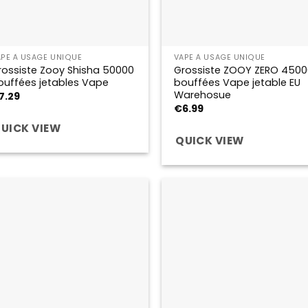
APE À USAGE UNIQUE
VAPE À USAGE UNIQUE
rossiste Zooy Shisha 50000
Grossiste ZOOY ZERO 4500
ouffées jetables Vape
bouffées Vape jetable EU
Warehosue
7.29
€
6.99
UICK VIEW
QUICK VIEW