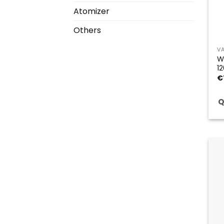
Atomizer
Others
V
W
1
€
Q