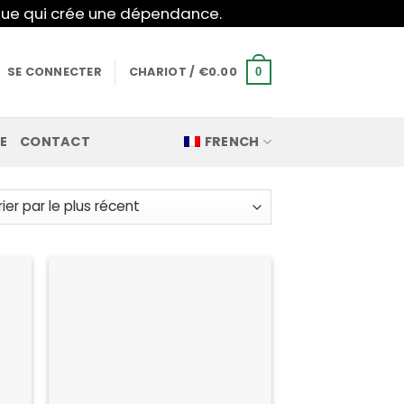
mique qui crée une dépendance.
SE CONNECTER
CHARIOT /
€
0.00
0
E
CONTACT
FRENCH
nt
n