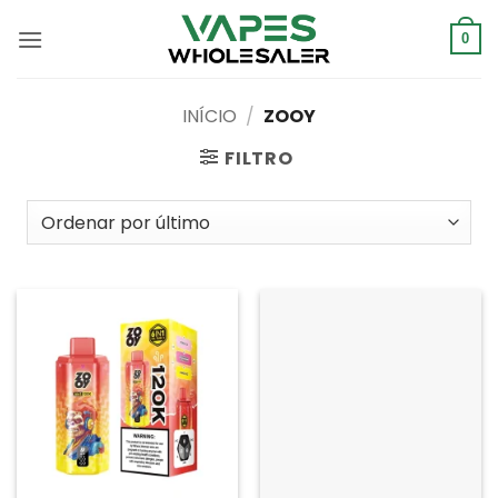
Saltar
para
0
o
conteúdo
INÍCIO
/
ZOOY
FILTRO