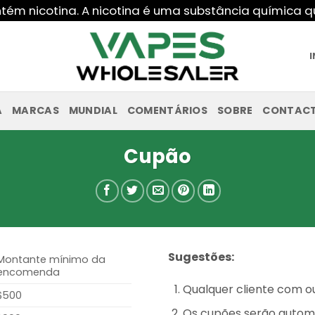
ntém nicotina. A nicotina é uma substância química
A
MARCAS
MUNDIAL
COMENTÁRIOS
SOBRE
CONTAC
Cupão
Sugestões:
Montante mínimo da
encomenda
Qualquer cliente com ou
$500
Os cupões serão auto