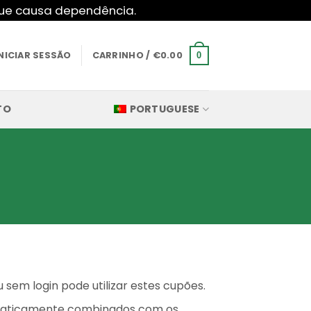
 que causa dependência.
INICIAR SESSÃO
CARRINHO /
€
0.00
0
TO
PORTUGUESE
 sem login pode utilizar estes cupões.
maticamente combinados com os