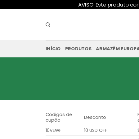
Saltar
AVISO: Este produto co
para
o
conteúdo
INÍCIO
PRODUTOS
ARMAZÉM EUROP
Códigos de
Desconto
cupão
10VEWF
10 USD OFF