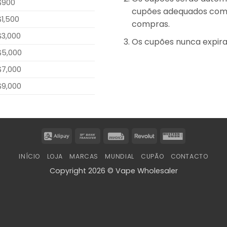
$900
cupões adequados com 
$1,500
compras.
$3,000
Os cupões nunca expir
$5,000
$7,000
$9,000
Alipay
Bank
Invoice
Revolut
Western
Transfer
Union
INÍCIO
LOJA
MARCAS
MUNDIAL
CUPÃO
CONTACTO
Copyright 2026 © Vape Wholesaler