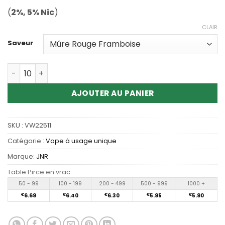
(
2%, 5% Nic
)
CLAIR
Saveur
Quantité Wholesale JNR Falcon 16000 Puffs Disposable 
AJOUTER AU PANIER
SKU :
VW22511
Catégorie :
Vape à usage unique
Marque:
JNR
Table Pirce en vrac
50 - 99
100 - 199
200 - 499
500 - 999
1000 +
€
6.69
€
6.40
€
6.30
€
5.95
€
5.90