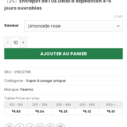
（2%）
Entrepôt de l'UE Délai d'expédition 4-5
jours ouvrables
CLAIR
Saveur
Quantité Wholesale Feemo Alps 30000 Puffs Disposable
AJOUTER AU PANIER
SKU :
VW22796
Catégorie :
Vape à usage unique
Marque:
Feemo
Table Pirce en vrac
100 - 199
200 - 299
300 - 499
500 - 999
1000 +
€
5.50
€
5.34
€
5.23
€
5.12
€
5.01