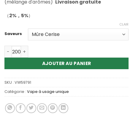
client
(mélange d'arômes)
Livraison gratuite
（
2%，5%
）
CLAIR
Saveurs
Quantité Elf Bar BC18000 Disposable Vape Wholesale
AJOUTER AU PANIER
SKU :
VW59791
Catégorie :
Vape à usage unique