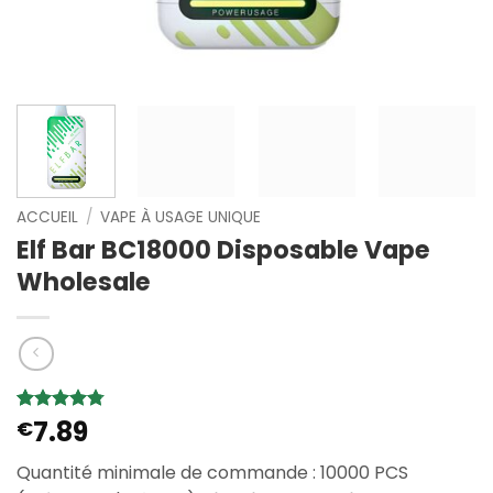
ACCUEIL
/
VAPE À USAGE UNIQUE
Elf Bar BC18000 Disposable Vape
Wholesale
7.89
Noté
4
€
4.75
sur 5 basé
sur
Quantité minimale de commande : 10000 PCS
notations