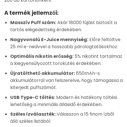
200 db kartononként
A termék jellemzői:
Masszív Puff szám:
Akár 18000 fújást biztosít a
tartós elégedettség érdekében.
Nagyvonalú E-Juice mennyiség:
Előre feltöltve
25 ml e-nedvvel a hosszabb párologtatásokhoz.
Optimális nikotin erősség:
5% nikotint tartalmaz
a kiegyensúlyozott torokütés érdekében.
Újratölthető akkumulátor:
650mAh-s
akkumulátorral van felszerelve, hogy támogassa a
kiterjedt puffszámot.
USB Type-C töltés:
Modern és hatékony töltési
lehetőség a minimális állásidő érdekében.
Széles ízválaszték:
Válasszon a 15 finom ízből
álló széles listából.