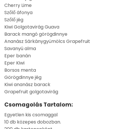
Cherry Lime
Szőlő áfonya
Szőlő jég
Kiwi Golgotavirág Guava
Barack mangó görögdinnye
Ananász Sárkánygyümölcs Grapefruit
Savanyú alma
Eper banán
Eper Kiwi
Borsos menta
Görögdinnye jég
Kiwi ananász barack
Grapefruit golgotavirág
Csomagolás Tartalom:
Egyetlen kis csomaggal
10 db közepes dobozban.