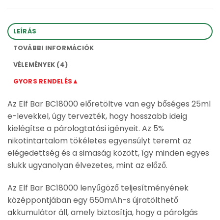
LEÍRÁS
TOVÁBBI INFORMÁCIÓK
VÉLEMÉNYEK (4)
GYORS RENDELÉS▲
Az Elf Bar BC18000 előretöltve van egy bőséges 25ml
e-levekkel, úgy tervezték, hogy hosszabb ideig
kielégítse a párologtatási igényeit. Az 5%
nikotintartalom tökéletes egyensúlyt teremt az
elégedettség és a simaság között, így minden egyes
slukk ugyanolyan élvezetes, mint az előző.
Az Elf Bar BC18000 lenyűgöző teljesítményének
középpontjában egy 650mAh-s újratölthető
akkumulátor áll, amely biztosítja, hogy a párolgás