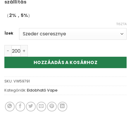
alapján
szállítás
（
2%，5%
）
TISZTA
Ízek
Elf Bar BC18000 Disposable Vape Wholesale mennyiség
HOZZÁADÁS A KOSÁRHOZ
SKU:
VW59791
Kategóriák:
Eldobható Vape