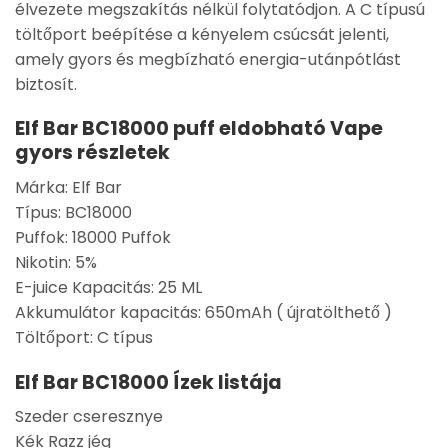
élvezete megszakítás nélkül folytatódjon. A C típusú
töltőport beépítése a kényelem csúcsát jelenti,
amely gyors és megbízható energia-utánpótlást
biztosít.
Elf Bar BC18000 puff eldobható Vape
gyors részletek
Márka: Elf Bar
Típus: BC18000
Puffok: 18000 Puffok
Nikotin: 5%
E-juice Kapacitás: 25 ML
Akkumulátor kapacitás: 650mAh ( újratölthető )
Töltőport: C típus
Elf Bar BC18000 Ízek listája
Szeder cseresznye
Kék Razz jég