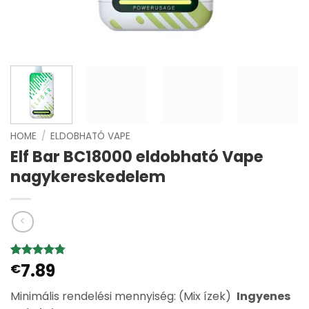
HOME
/
ELDOBHATÓ VAPE
Elf Bar BC18000 eldobható Vape
nagykereskedelem
7.89
Értékelés
4
€
4.75
az 5-
ből,
Minimális rendelési mennyiség: (Mix ízek)
Ingyenes
értékelés