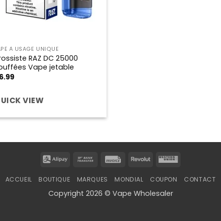
APE À USAGE UNIQUE
rossiste RAZ DC 25000
ouffées Vape jetable
6.99
UICK VIEW
Alipay
Bank
Invoice
Revolut
Western
Transfer
Union
ACCUEIL
BOUTIQUE
MARQUES
MONDIAL
COUPON
CONTACT
Copyright 2026 © Vape Wholesaler