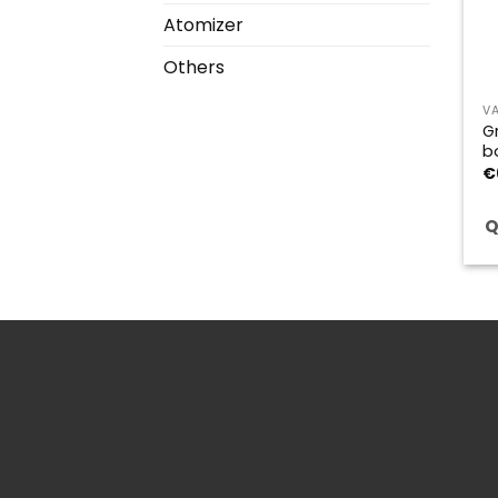
Atomizer
Others
V
G
b
€
Q