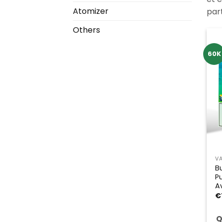
Atomizer
par
Others
60K
V
B
P
A
€
Q