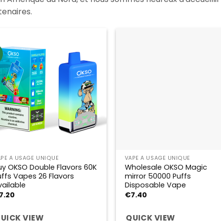
tenaires.
APE À USAGE UNIQUE
VAPE À USAGE UNIQUE
uy OKSO Double Flavors 60K
Wholesale OKSO Magic
uffs Vapes 26 Flavors
mirror 50000 Puffs
vailable
Disposable Vape
7.20
€
7.40
UICK VIEW
QUICK VIEW