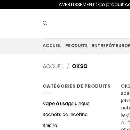
Skip
AVERTISSEMENT : Ce produit co
to
content
ACCUEIL
PRODUITS
ENTREPÔT EURO
ACCUEIL
/
OKSO
CATÉGORIES DE PRODUITS
OKS
spé
jet
Vape à usage unique
notr
Sachets de nicotine
le c
À l
Shisha
et 