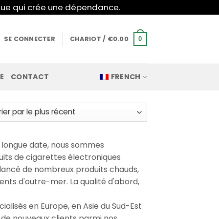
mique qui crée une dépendance.
SE CONNECTER
CHARIOT /
€
0.00
0
E
CONTACT
FRENCH
e longue date, nous sommes
nt
its de cigarettes électroniques
 lancé de nombreux produits chauds,
lients d'outre-mer. La qualité d'abord,
n
ialisés en Europe, en Asie du Sud-Est
 de nouveaux clients parmi nos