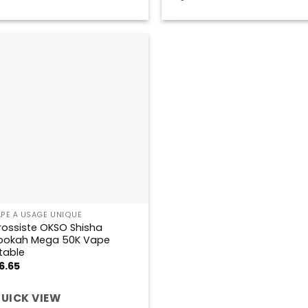
APE À USAGE UNIQUE
rossiste OKSO Shisha
ookah Mega 50K Vape
etable
6.65
UICK VIEW