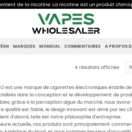
ntient de la nicotine. La nicotine est un produit chi
PÉEN
MARQUES
MONDIAL
COMMENTAIRES
A PROPOS D
Trié
4 résultats affichés
du
plus
O est une marque de cigarettes électroniques établie d
réce
cialisés dans la conception et le développement de produ
au
ables, grâce à la perception aiguë du marché, nous avons
plus
e qualité est fiable, le design innovant est aimé par les c
ancie
lient d'abord, telle est notre philosophie d'entreprise.
'heure actuelle, nos produits sont principalement commerc
en Amérique du Nord, et nous sommes heureux d'accueillir