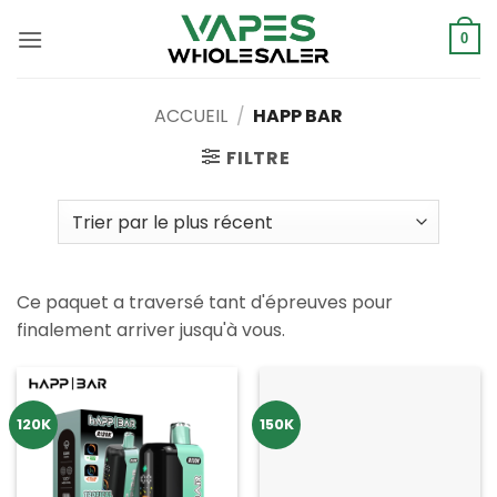
Skip
to
0
content
ACCUEIL
/
HAPP BAR
FILTRE
Ce paquet a traversé tant d'épreuves pour
finalement arriver jusqu'à vous.
120K
150K