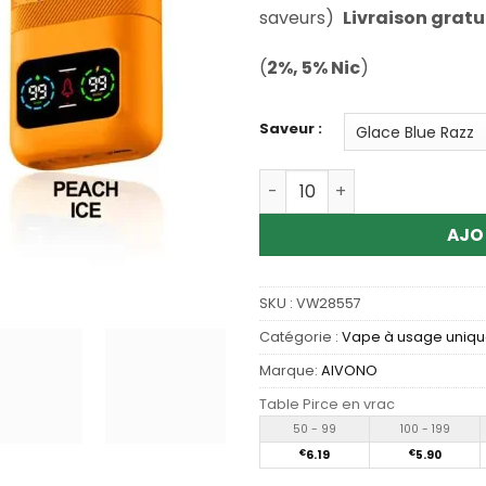
client
saveurs)
Livraison gratu
(
2%, 5% Nic
)
Saveur :
Quantité Wholesale AIVINO
AJO
SKU :
VW28557
Catégorie :
Vape à usage uniq
Marque:
AIVONO
Table Pirce en vrac
50 - 99
100 - 199
€
6.19
€
5.90