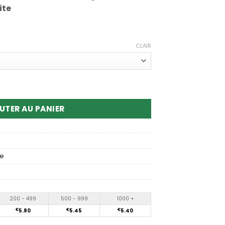
ite
CLAIR
 AIM MAGIC 20000 Puffs Disposable vape
UTER AU PANIER
ue
200 - 499
500 - 999
1000 +
€
5.80
€
5.45
€
5.40