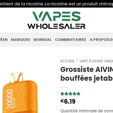
ntient de la nicotine. La nicotine est un produit chi
PÉEN
MARQUES
MONDIAL
COMMENTAIRES
A PROPOS D
ACCUEIL
/
VAPE À USAGE UNIQ
Grossiste AIV
bouffées jetab
6.19
Noté
5
€
4.8
sur 5 basé
sur
Quantité minimale de co
notations