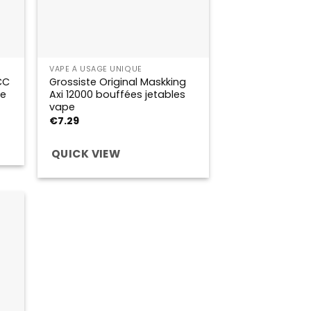
VAPE À USAGE UNIQUE
CC
Grossiste Original Maskking
le
Axi 12000 bouffées jetables
vape
€
7.29
QUICK VIEW