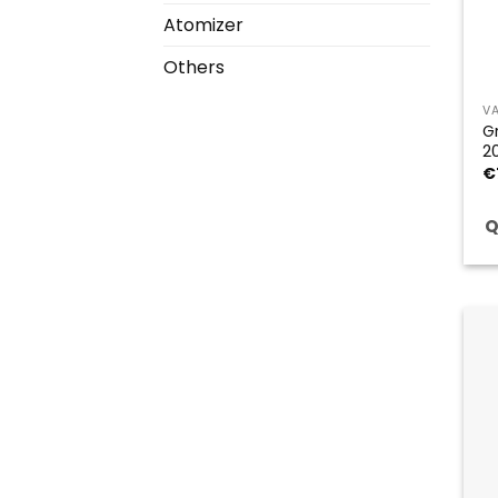
Atomizer
Others
V
G
2
€
Q