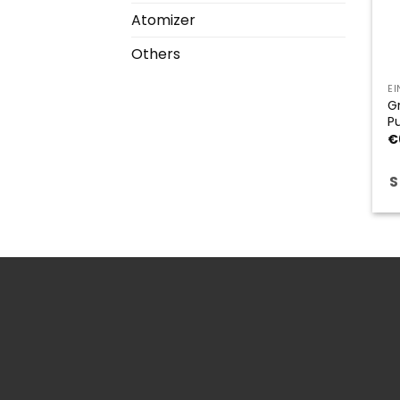
Atomizer
Others
E
G
P
€
S