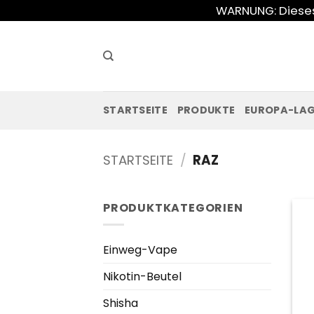
Zum
WARNUNG: Dieses 
Inhalt
springen
STARTSEITE
PRODUKTE
EUROPA-LA
STARTSEITE
/
RAZ
PRODUKTKATEGORIEN
Einweg-Vape
Nikotin-Beutel
Shisha