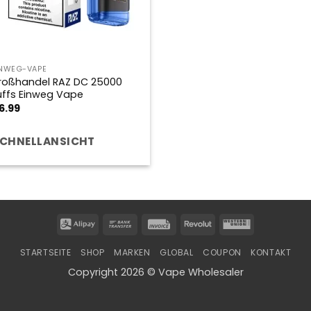
INWEG-VAPE
roßhandel RAZ DC 25000
uffs Einweg Vape
6.99
CHNELLANSICHT
Alipay
Bank
Invoice
Revolut
Western
Transfer
Union
STARTSEITE
SHOP
MARKEN
GLOBAL
COUPON
KONTAKT
Copyright 2026 © Vape Wholesaler