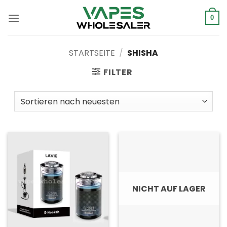
Zum
Inhalt
0
springen
STARTSEITE
/
SHISHA
FILTER
NICHT AUF LAGER