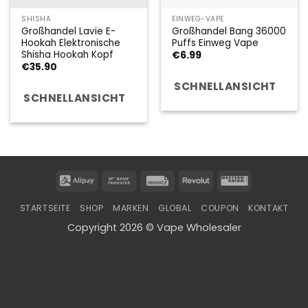
SHISHA
EINWEG-VAPE
Großhandel Lavie E-
Großhandel Bang 36000
Hookah Elektronische
Puffs Einweg Vape
Shisha Hookah Kopf
€
6.99
€
35.90
SCHNELLANSICHT
SCHNELLANSICHT
Alipay
Bank
Invoice
Revolut
Western
Transfer
Union
STARTSEITE
SHOP
MARKEN
GLOBAL
COUPON
KONTAKT
Copyright 2026 © Vape Wholesaler