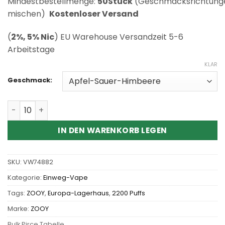
Mindestbestellmenge:
50Stück
(Geschmacksrichtung
mischen)
Kostenloser Versand
(
2%, 5% Nic
) EU Warehouse Versandzeit 5-6
Arbeitstage
KLAR
Geschmack:
Wholesale ZOOY VAPE VAPOR 22K Disposable Vape Men
IN DEN WARENKORB LEGEN
SKU:
VW74882
Kategorie:
Einweg-Vape
Tags:
ZOOY
,
Europa-Lagerhaus
,
2200 Puffs
Marke:
ZOOY
Bulk Pirce Tabelle