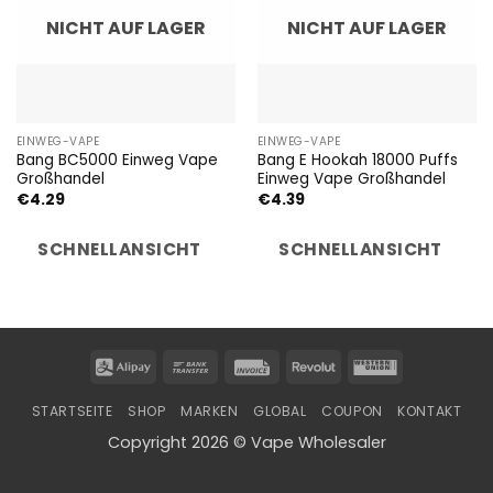
NICHT AUF LAGER
NICHT AUF LAGER
EINWEG-VAPE
EINWEG-VAPE
Bang BC5000 Einweg Vape
Bang E Hookah 18000 Puffs
Großhandel
Einweg Vape Großhandel
€
4.29
€
4.39
SCHNELLANSICHT
SCHNELLANSICHT
Alipay
Bank
Invoice
Revolut
Western
Transfer
Union
STARTSEITE
SHOP
MARKEN
GLOBAL
COUPON
KONTAKT
Copyright 2026 © Vape Wholesaler