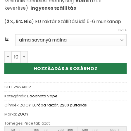
Minimális rendelési mennyiség:
50db
(Ízek
keverése)
Ingyenes szállítás
(
2%, 5% Nic
) EU raktár Szállítási idő 5-6 munkanap
TISZTA
Íz:
Wholesale ZOOY VAPE VAPOR 22K Disposable Vape menn
HOZZÁADÁS A KOSÁRHOZ
SKU:
VW74882
Kategóriák:
Eldobható Vape
Címkék:
ZOOY
,
Európa raktár
,
2200 puffanás
Márka:
ZOOY
Tömeges Pirce táblázat
50 - 99
100 - 199
200 - 499
500 - 999
1000 +