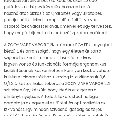
folyadéktartállyal büszkélkedő és akár 22 000
puffolásra is képes készülék hosszan tartó
használatot biztosít az újratöltés vagy újratöltés
gondjai nélkül. Minden vape előre feltöltve van
csábító ízek választékával, amelyeket úgy terveztek,
hogy megfeleljenek a különböző ízpreferenciáknak.
A ZOOY VAPE VAPOR 22K prémium PC+TPU anyagból
készült, és arra szolgál, hogy egy életen át tartó
szigorú használat után is stílusos és kedves
legyen.Vonzó és funkcionális formája ergonomikus
kialakításának köszönhetően könnyen kézbe vehető
kültéri e-cigarettákhoz. Gazdag íz. a kifinomult 0,6
Ω/1,2 Ω kettős hálós tekercs a ZOOY VAPE VAPOR 22K
szívében úgy készült, hogy ideális e-cigaretta
élményt nyújtson. A fejlett tekercstechnológia
garantálja az egyenletes fűtést és optimalizálja az
ízkivonást, így minden szívásnál gazdag és teljes
értékű ízt eredményez. Továbbá a kütyü megfelelő