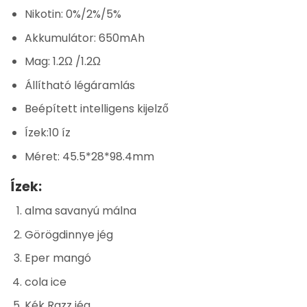
Nikotin: 0%/2%/5%
Akkumulátor: 650mAh
Mag: 1.2Ω /1.2Ω
Állítható légáramlás
Beépített intelligens kijelző
Ízek:10 íz
Méret: 45.5*28*98.4mm
Ízek:
alma savanyú málna
Görögdinnye jég
Eper mangó
cola ice
Kék Razz jég