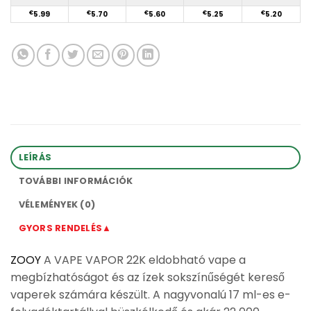
€
5.99
€
5.70
€
5.60
€
5.25
€
5.20
LEÍRÁS
TOVÁBBI INFORMÁCIÓK
VÉLEMÉNYEK (0)
GYORS RENDELÉS▲
ZOOY
A VAPE VAPOR 22K eldobható vape a
megbízhatóságot és az ízek sokszínűségét kereső
vaperek számára készült. A nagyvonalú 17 ml-es e-