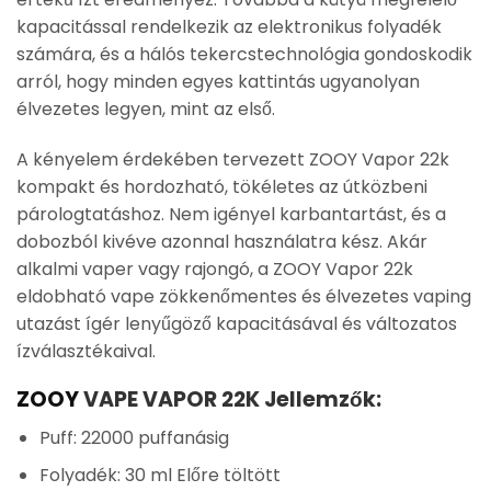
kapacitással rendelkezik az elektronikus folyadék
számára, és a hálós tekercstechnológia gondoskodik
arról, hogy minden egyes kattintás ugyanolyan
élvezetes legyen, mint az első.
A kényelem érdekében tervezett ZOOY Vapor 22k
kompakt és hordozható, tökéletes az útközbeni
párologtatáshoz. Nem igényel karbantartást, és a
dobozból kivéve azonnal használatra kész. Akár
alkalmi vaper vagy rajongó, a ZOOY Vapor 22k
eldobható vape zökkenőmentes és élvezetes vaping
utazást ígér lenyűgöző kapacitásával és változatos
ízválasztékaival.
ZOOY
VAPE VAPOR 22K Jellemzők:
Puff: 22000 puffanásig
Folyadék: 30 ml Előre töltött