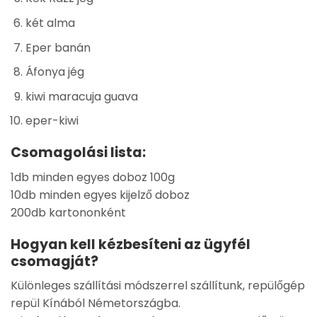
két alma
Eper banán
Áfonya jég
kiwi maracuja guava
eper-kiwi
Csomagolási lista:
1db minden egyes doboz 100g
10db minden egyes kijelző doboz
200db kartononként
Hogyan kell kézbesíteni az ügyfél
csomagját?
Különleges szállítási módszerrel szállítunk, repülőgép
repül Kínából Németországba.