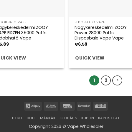
LDOBHATÓ VAPE
ELDOBHATÓ VAPE
agykereskedelmi ZOOY
Nagykereskedelmi ZOOY
APE FIRZEN 35000 Puffs
Power 28000 Puffs
ldobható Vape
Disposbale Vape Vape
5.89
€
6.59
UICK VIEW
QUICK VIEW
1
2
Alipay
Bank
Invoice
Revolut
Western
Transfer
Union
HOME
BOLT
MÁRKÁK
GLOBÁLIS
KUPON
KAPCSOLAT
Copyright 2026 © Vape Wholesaler