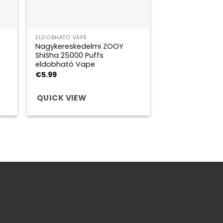
ELDOBHATÓ VAPE
Nagykereskedelmi ZOOY
ShiSha 25000 Puffs
eldobható Vape
€
5.99
QUICK VIEW