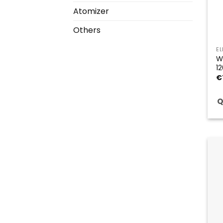
Atomizer
Others
E
W
1
€
Q