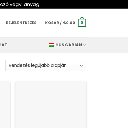
kozó vegyi anyag.
BEJELENTKEZÉS
KOSÁR /
€
0.00
0
LAT
HUNGARIAN
Legújabb
szerint
rendezve