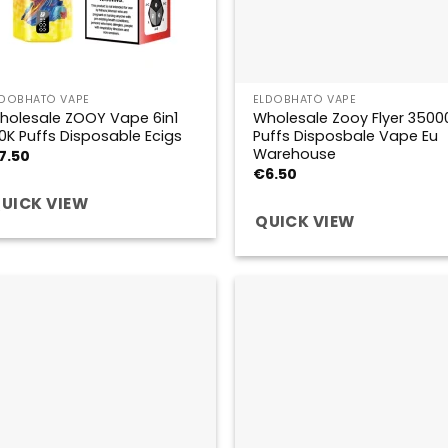
LDOBHATÓ VAPE
ELDOBHATÓ VAPE
holesale ZOOY Vape 6in1
Wholesale Zooy Flyer 3500
20K Puffs Disposable Ecigs
Puffs Disposbale Vape Eu
Warehouse
7.50
€
6.50
UICK VIEW
QUICK VIEW