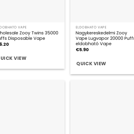
LDOBHATÓ VAPE
ELDOBHATÓ VAPE
holesale Zooy Twins 35000
Nagykereskedelmi Zooy
uffs Disposable Vape
Vape Lugvapor 20000 Puff
eldobható Vape
6.20
€
5.90
UICK VIEW
QUICK VIEW