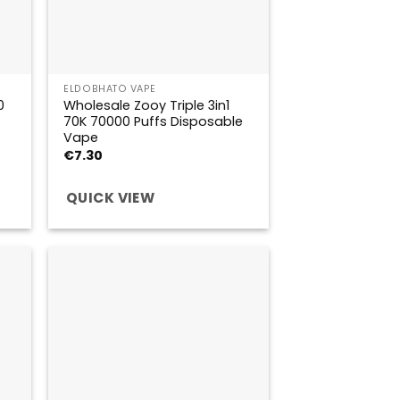
ELDOBHATÓ VAPE
0
Wholesale Zooy Triple 3in1
70K 70000 Puffs Disposable
Vape
€
7.30
QUICK VIEW