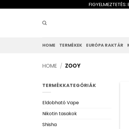
Ugrás
FIGYELMEZTETÉS: 
a
tartalomra
HOME
TERMÉKEK
EURÓPA RAKTÁR
HOME
/
ZOOY
TERMÉKKATEGÓRIÁK
Eldobható Vape
Nikotin tasakok
Shisha