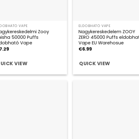
LDOBHATÓ VAPE
ELDOBHATÓ VAPE
agykereskedelmi Zooy
Nagykereskedelem ZOOY
hisha 50000 Puffs
ZERO 45000 Puffs eldobha
ldobható Vape
Vape EU Warehosue
7.29
€
6.99
UICK VIEW
QUICK VIEW