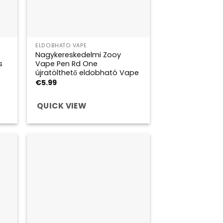
ELDOBHATÓ VAPE
Nagykereskedelmi Zooy
s
Vape Pen Rd One
újratölthető eldobható Vape
€
5.99
QUICK VIEW