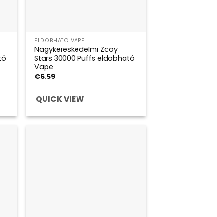
ELDOBHATÓ VAPE
Nagykereskedelmi Zooy
tó
Stars 30000 Puffs eldobható
Vape
€
6.59
QUICK VIEW