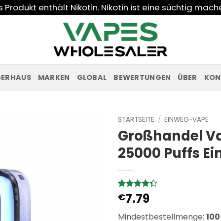
Produkt enthält Nikotin. Nikotin ist eine süchtig mac
GERHAUS
MARKEN
GLOBAL
BEWERTUNGEN
ÜBER
KON
STARTSEITE
/
EINWEG-VAPE
Großhandel Va
25000 Puffs E
7.79
Bewertet
3
€
mit
4.33
von 5,
Mindestbestellmenge:
100
basierend