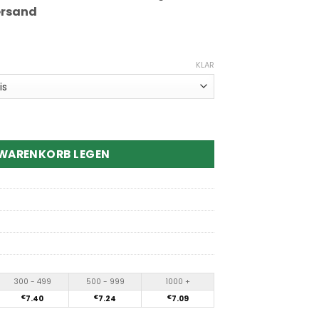
ersand
KLAR
ex 25000 Puffs Disposable Vape Menge
 WARENKORB LEGEN
300 - 499
500 - 999
1000 +
€
7.40
€
7.24
€
7.09