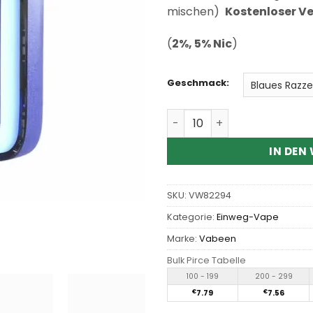
auf
mischen)
Kostenloser V
Kundenbewertungen
(
2%, 5% Nic
)
Geschmack:
Wholesale Vabeen Cyber Fl
IN DEN
SKU:
VW82294
Kategorie:
Einweg-Vape
Marke:
Vabeen
Bulk Pirce Tabelle
100 - 199
200 - 299
€
7.79
€
7.56