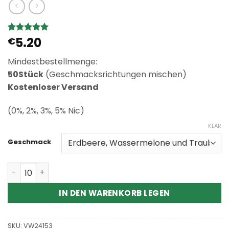
5.20
Bewertet
1
€
mit
5
von
5, basierend
Mindestbestellmenge:
auf
Kundenbewertung
50Stück
(Geschmacksrichtungen mischen)
Kostenloser Versand
(0%, 2%, 3%, 5% Nic)
KLAR
Geschmack
Wholesale Bang Leader 32000 Puffs Dual Flavor Dispos
IN DEN WARENKORB LEGEN
SKU:
VW24153