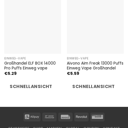
EINWEG-VAPE
EINWEG-VAPE
Großhandel ELF BOX 14000
Aivono Aim Freak 13000 Puffs
Pro Puffs Einweg vape
Einweg Vape Großhandel
€
5.29
€
5.59
SCHNELLANSICHT
SCHNELLANSICHT
Alipay
Bank
Invoice
Revolut
Western
Transfer
Union