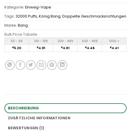
Kategorie:
Einweg-Vape
Tags:
32000 Puffs
,
König Bang
,
Doppelte Geschmacksrichtungen
Marke:
Bang
Bulk Pirce Tabelle
50 - 99
100 - 199
200 - 499
500 - 999
1000 +
€
5.20
€
4.91
€
4.81
€
4.46
€
4.41
BESCHREIBUNG
ZUSÄTZLICHE INFORMATIONEN
BEWERTUNGEN (1)