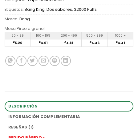
Etiquetas:
Bang King
,
Dos sabores
,
32000 Puffs
Marca:
Bang
Mesa Pirce a granel
50 - 99
100 - 199
200 - 499
500 - 999
1000 +
€
5.20
€
4.91
€
4.81
€
4.46
€
4.41
DESCRIPCIÓN
INFORMACIÓN COMPLEMENTARIA
RESEÑAS (1)
PEDIDO RÁPIDO▲