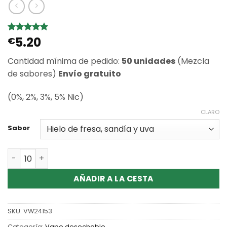
5.20
Valorado
1
€
con
5
de 5
en base a
Cantidad mínima de pedido:
50 unidades
(Mezcla
valoración
de un
de sabores)
Envío gratuito
cliente
(0%, 2%, 3%, 5% Nic)
CLARO
Sabor
Cantidad Wholesale Bang Leader 32000 Puffs Dual Flavo
AÑADIR A LA CESTA
SKU:
VW24153
Categoría:
Vape desechable