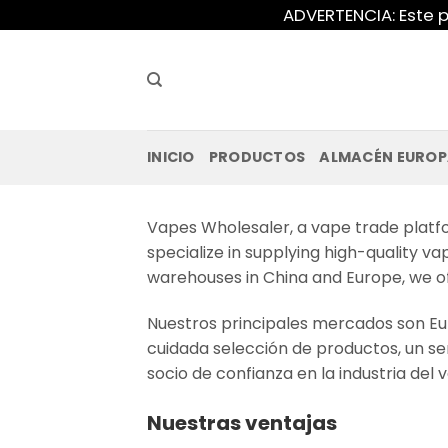
Saltar
ADVERTENCIA: Este p
al
contenido
INICIO
PRODUCTOS
ALMACÉN EURO
Vapes Wholesaler, a vape trade platfo
specialize in supplying high-quality va
warehouses in China and Europe, we off
Nuestros principales mercados son E
cuidada selección de productos, un se
socio de confianza en la industria de
Nuestras ventajas