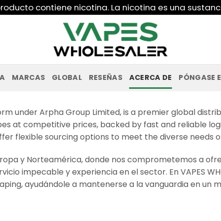
roducto contiene nicotina. La nicotina es una sustanc
PA
MARCAS
GLOBAL
RESEÑAS
ACERCA DE
PÓNGASE 
rm under Arpha Group Limited, is a premier global distri
pes at competitive prices, backed by fast and reliable logi
er flexible sourcing options to meet the diverse needs o
uropa y Norteamérica, donde nos comprometemos a ofrec
rvicio impecable y experiencia en el sector. En VAPES W
l vaping, ayudándole a mantenerse a la vanguardia en un