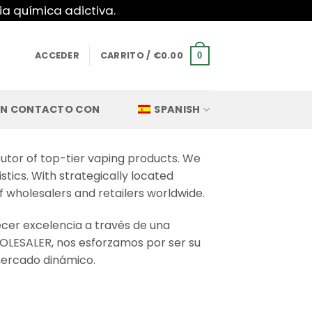
ia química adictiva.
ACCEDER
CARRITO /
€
0.00
0
EN CONTACTO CON
SPANISH
butor of top-tier vaping products. We
stics. With strategically located
f wholesalers and retailers worldwide.
er excelencia a través de una
HOLESALER, nos esforzamos por ser su
 mercado dinámico.