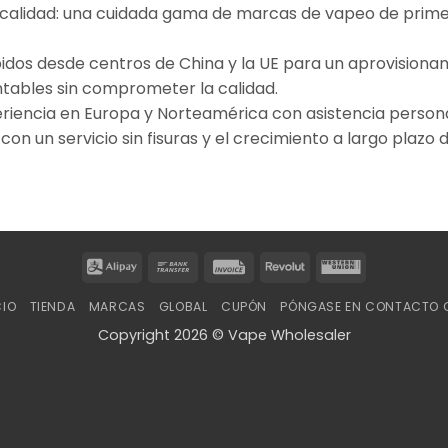
calidad: una cuidada gama de marcas de vapeo de primer
dos desde centros de China y la UE para un aprovisionami
ntables sin comprometer la calidad.
riencia en Europa y Norteamérica con asistencia persona
n un servicio sin fisuras y el crecimiento a largo plazo d
Alipay
Bank
Invoice
Revolut
Western
Transfer
Union
CIO
TIENDA
MARCAS
GLOBAL
CUPÓN
PÓNGASE EN CONTACTO 
Copyright 2026 © Vape Wholesaler