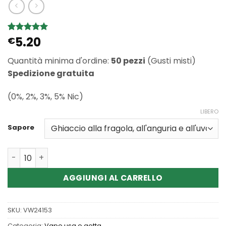
5.20
Valutato
1
€
5
su 5 su
base di
Quantità minima d'ordine:
50 pezzi
(Gusti misti)
recensioni
Spedizione gratuita
(0%, 2%, 3%, 5% Nic)
LIBERO
Sapore
Quantità Wholesale Bang Leader 32000 Puffs Dual Flavo
AGGIUNGI AL CARRELLO
SKU:
VW24153
Categoria:
Vape usa e getta