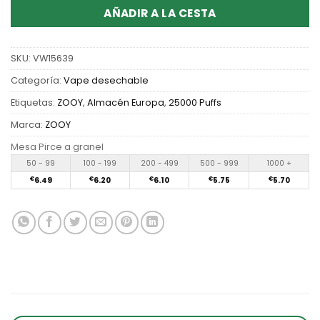
AÑADIR A LA CESTA
SKU:
VW15639
Categoría:
Vape desechable
Etiquetas:
ZOOY
,
Almacén Europa
,
25000 Puffs
Marca:
ZOOY
Mesa Pirce a granel
50 - 99
100 - 199
200 - 499
500 - 999
1000 +
€
6.49
€
6.20
€
6.10
€
5.75
€
5.70