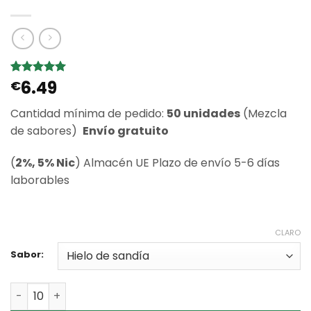
6.49
Valorado
1
€
con
5
de 5
en base a
Cantidad mínima de pedido:
50 unidades
(Mezcla
valoración
de un
de sabores)
Envío gratuito
cliente
(
2%, 5% Nic
) Almacén UE Plazo de envío 5-6 días
laborables
CLARO
Sabor:
Cantidad Wholesale ZOOY Blaze 25k Disposable Vape