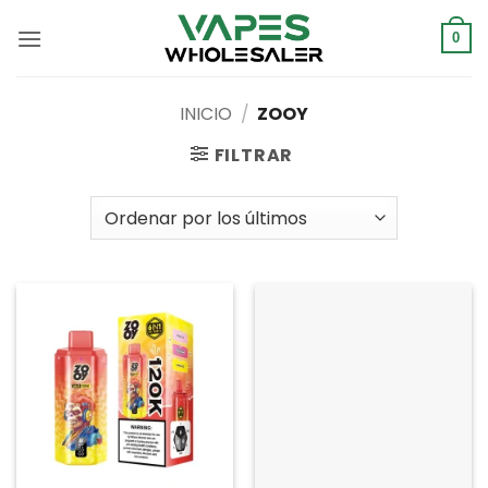
Saltar
al
0
contenido
INICIO
/
ZOOY
FILTRAR