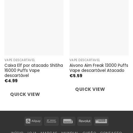
VAPE DESCARTÁVEL
VAPE DESCARTÁVEL
Caixa Elf por atacado ShiSha
Aivono Aim Freak 13000 Puffs
16000 Puffs Vape
Vape descartável Atacado
descartável
€
5.59
€
4.99
QUICK VIEW
QUICK VIEW
Alipay
Bank
Invoice
Revolut
Western
Transfer
Union