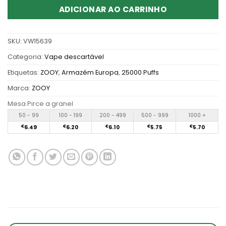
ADICIONAR AO CARRINHO
SKU:
VW15639
Categoria:
Vape descartável
Etiquetas:
ZOOY
,
Armazém Europa
,
25000 Puffs
Marca:
ZOOY
Mesa Pirce a granel
50 - 99
100 - 199
200 - 499
500 - 999
1000 +
€
6.49
€
6.20
€
6.10
€
5.75
€
5.70