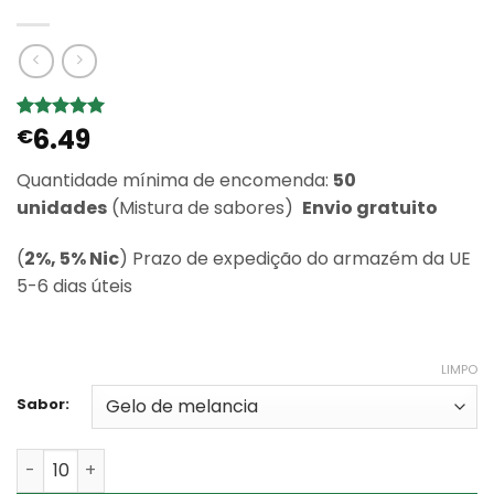
6.49
Classificado
1
€
com
5
em
5 com base
Quantidade mínima de encomenda:
50
em
classificação
unidades
(Mistura de sabores)
Envio gratuito
de cliente
(
2%, 5% Nic
) Prazo de expedição do armazém da UE
5-6 dias úteis
LIMPO
Sabor:
Quantidade de Wholesale ZOOY Blaze 25k Disposable V