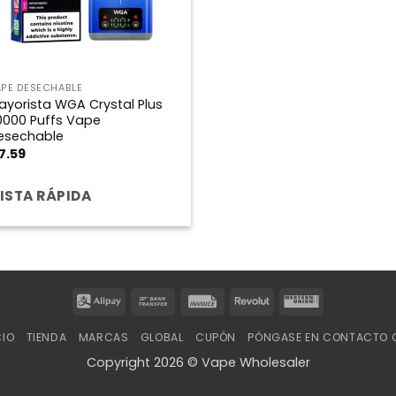
APE DESECHABLE
ayorista WGA Crystal Plus
0000 Puffs Vape
esechable
7.59
ISTA RÁPIDA
Alipay
Bank
Invoice
Revolut
Western
Transfer
Union
CIO
TIENDA
MARCAS
GLOBAL
CUPÓN
PÓNGASE EN CONTACTO 
Copyright 2026 © Vape Wholesaler