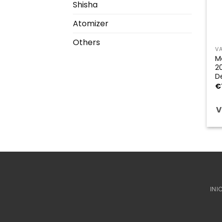
Shisha
Atomizer
Others
V
M
2
D
€
V
INI