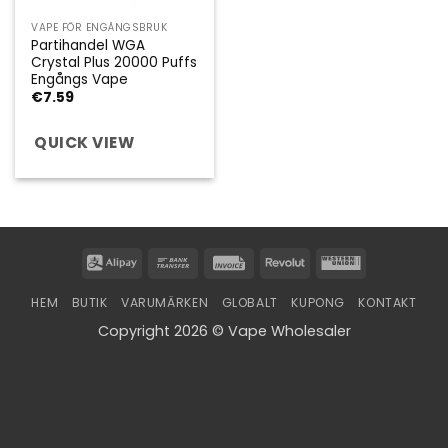
VAPE FÖR ENGÅNGSBRUK
Partihandel WGA
Crystal Plus 20000 Puffs
Engångs Vape
€
7.59
QUICK VIEW
Alipay
Bank
Invoice
Revolut
Western
Transfer
Union
HEM
BUTIK
VARUMÄRKEN
GLOBALT
KUPONG
KONTAKT
Copyright 2026 © Vape Wholesaler