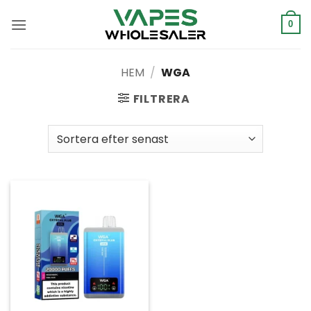
Hoppa
till
0
innehåll
HEM
/
WGA
FILTRERA