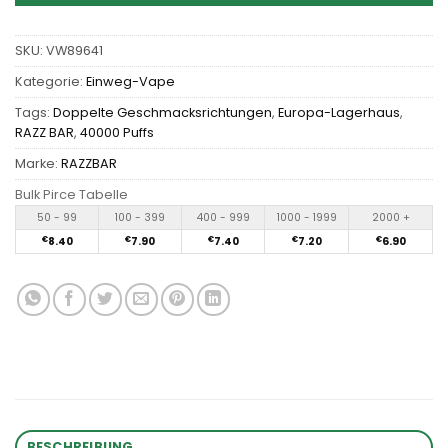
SKU:
VW89641
Kategorie:
Einweg-Vape
Tags:
Doppelte Geschmacksrichtungen
,
Europa-Lagerhaus
,
RAZZ BAR
,
40000 Puffs
Marke:
RAZZBAR
Bulk Pirce Tabelle
50 - 99
100 - 399
400 - 999
1000 - 1999
2000 +
€
8.40
€
7.90
€
7.40
€
7.20
€
6.90
BESCHREIBUNG