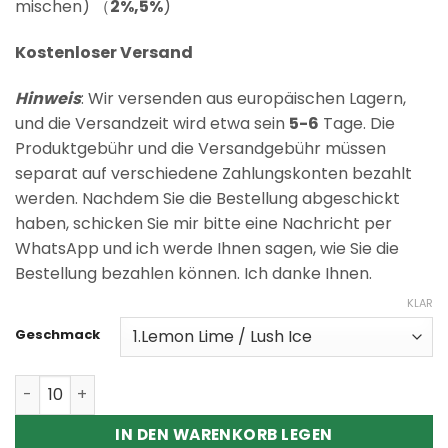
Kundenbewertungen
mischen) （
2%,5%
)
Kostenloser Versand
Hinweis
: Wir versenden aus europäischen Lagern,
und die Versandzeit wird etwa sein
5-6
Tage. Die
Produktgebühr und die Versandgebühr müssen
separat auf verschiedene Zahlungskonten bezahlt
werden. Nachdem Sie die Bestellung abgeschickt
haben, schicken Sie mir bitte eine Nachricht per
WhatsApp und ich werde Ihnen sagen, wie Sie die
Bestellung bezahlen können. Ich danke Ihnen.
KLAR
Geschmack
Wholesale Razz bar Twins 40K puffs Dual Flavor Dispos
IN DEN WARENKORB LEGEN