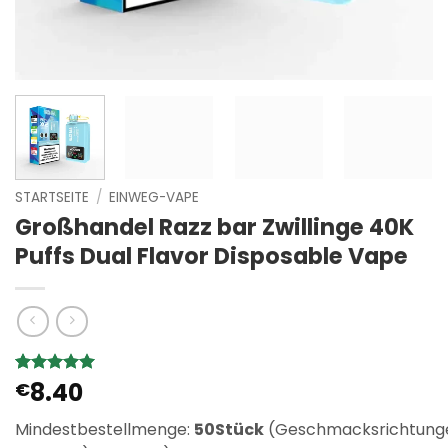
STARTSEITE
/
EINWEG-VAPE
Großhandel Razz bar Zwillinge 40K
Puffs Dual Flavor Disposable Vape
8.40
Bewertet
2
€
mit
5
von
5, basierend
Mindestbestellmenge:
50Stück
(Geschmacksrichtung
auf