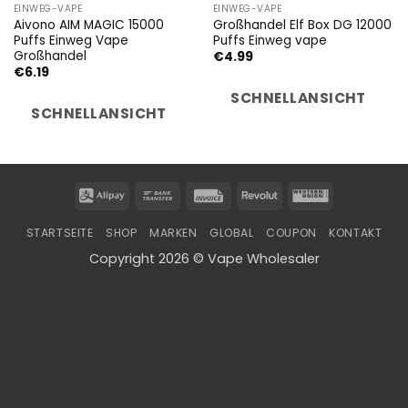
EINWEG-VAPE
EINWEG-VAPE
Aivono AIM MAGIC 15000
Großhandel Elf Box DG 12000
Puffs Einweg Vape
Puffs Einweg vape
Großhandel
€
4.99
€
6.19
SCHNELLANSICHT
SCHNELLANSICHT
Alipay
Bank
Invoice
Revolut
Western
Transfer
Union
STARTSEITE
SHOP
MARKEN
GLOBAL
COUPON
KONTAKT
Copyright 2026 © Vape Wholesaler