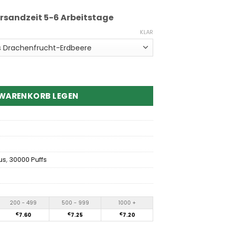
ersandzeit 5-6 Arbeitstage
KLAR
 30K Disposable Vape Menge
 WARENKORB LEGEN
us
,
30000 Puffs
200 - 499
500 - 999
1000 +
€
7.60
€
7.25
€
7.20