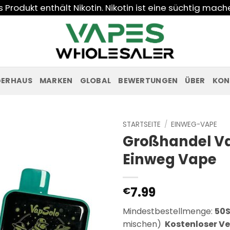
Produkt enthält Nikotin. Nikotin ist eine süchtig mac
GERHAUS
MARKEN
GLOBAL
BEWERTUNGEN
ÜBER
KON
STARTSEITE
/
EINWEG-VAPE
Großhandel Va
Einweg Vape
7.99
€
Mindestbestellmenge:
50S
mischen)
Kostenloser V