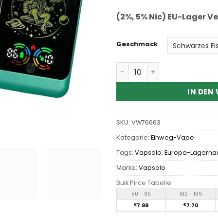
(2%, 5% Nic) EU-Lager V
Geschmack
Wholesale Vapsolo Galaxy
IN DEN
SKU:
VW76663
Kategorie:
Einweg-Vape
Tags:
Vapsolo
,
Europa-Lagerha
Marke:
Vapsolo
Bulk Pirce Tabelle
50 - 99
100 - 199
€
7.99
€
7.70