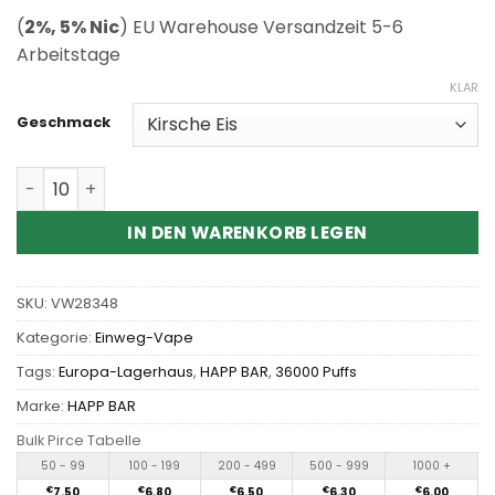
(
2%, 5% Nic
) EU Warehouse Versandzeit 5-6
Arbeitstage
KLAR
Geschmack
Wholesale Happ bar 36000 Puffs Disposable Vape Meng
IN DEN WARENKORB LEGEN
SKU:
VW28348
Kategorie:
Einweg-Vape
Tags:
Europa-Lagerhaus
,
HAPP BAR
,
36000 Puffs
Marke:
HAPP BAR
Bulk Pirce Tabelle
50 - 99
100 - 199
200 - 499
500 - 999
1000 +
€
7.50
€
6.80
€
6.50
€
6.30
€
6.00