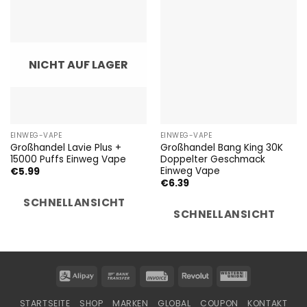
NICHT AUF LAGER
EINWEG-VAPE
EINWEG-VAPE
Großhandel Lavie Plus +
Großhandel Bang King 30K
15000 Puffs Einweg Vape
Doppelter Geschmack
Einweg Vape
€
5.99
€
6.39
SCHNELLANSICHT
SCHNELLANSICHT
Alipay
Bank
Invoice
Revolut
Western
Transfer
Union
STARTSEITE
SHOP
MARKEN
GLOBAL
COUPON
KONTAKT