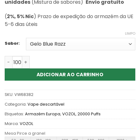
classificações
unidades
(Mistura de sabores)
Envio gratuito
de clientes
(
2%, 5% Nic
) Prazo de expedição do armazém da UE
5-6 dias úteis
LIMPO
Sabor:
Quantidade de Wholesale Vozol Star 20000 Puffs Dispo
ADICIONAR AO CARRINHO
SKU:
VW68382
Categoria:
Vape descartável
Etiquetas:
Armazém Europa
,
VOZOL
,
20000 Puffs
Marca:
VOZOL
Mesa Pirce a granel