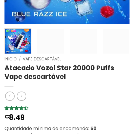
INÍCIO
/
VAPE DESCARTÁVEL
Atacado Vozol Star 20000 Puffs
Vape descartável
8.49
Classificado
6
€
com
4.5
em 5 com
Quantidade mínima de encomenda:
50
base em