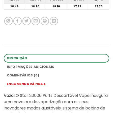
50 - 99
100 - 199
200 - 499
500 - 999
1000 +
€
8.49
€
8.20
€
8.10
€
7.75
€
7.70
DESCRIÇÃO
INFORMAÇÕES ADICIONAIS
COMENTÁRIOS (6)
ENCOMENDA RÁPIDA▲
Vozol
O Star 20000 Puffs Descartável Vape inaugura
uma nova era de vaporização com os seus
inovadores modos ajustáveis, sistema de bobina de