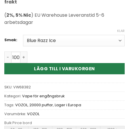
frakt
(
2%, 5% Nic
) EU Warehouse Leveranstid 5-6
arbetsdagar
KLAR
Smak:
Wholesale Vozol Star 20000 Puffs Disposable Vape kvan
LÄGG TILL I VARUKORGEN
SKU:
VW68382
Kategori:
Vape för engångsbruk
Tags:
VOZOL
,
20000 puffar
,
Lager i Europa
Varumärke:
VOZOL
Bulk Pirce bord