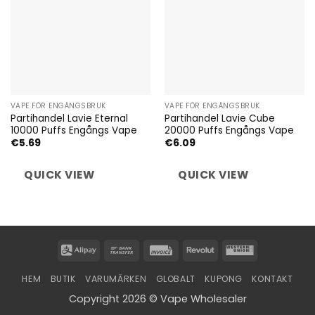
VAPE FÖR ENGÅNGSBRUK
VAPE FÖR ENGÅNGSBRUK
Partihandel Lavie Eternal
Partihandel Lavie Cube
10000 Puffs Engångs Vape
20000 Puffs Engångs Vape
€
5.69
€
6.09
QUICK VIEW
QUICK VIEW
Alipay
Bank
Invoice
Revolut
Western
Transfer
Union
HEM
BUTIK
VARUMÄRKEN
GLOBALT
KUPONG
KONTAKT
Copyright 2026 © Vape Wholesaler