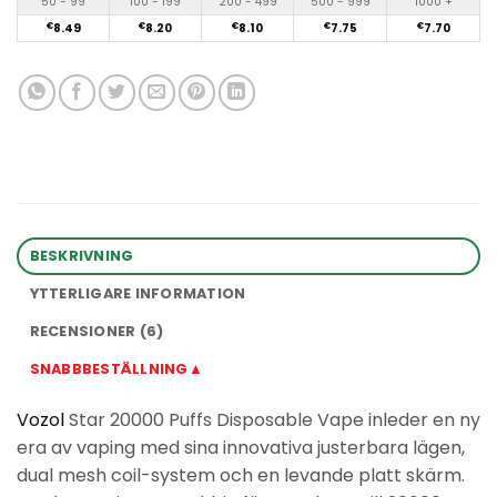
50 - 99
100 - 199
200 - 499
500 - 999
1000 +
€
8.49
€
8.20
€
8.10
€
7.75
€
7.70
BESKRIVNING
YTTERLIGARE INFORMATION
RECENSIONER (6)
SNABBBESTÄLLNING▲
Vozol
Star 20000 Puffs Disposable Vape inleder en ny
era av vaping med sina innovativa justerbara lägen,
dual mesh coil-system och en levande platt skärm.