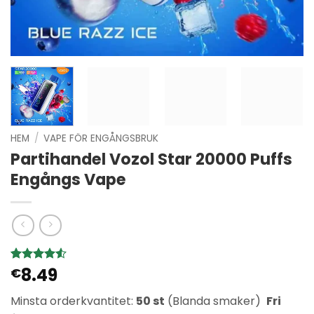
HEM
/
VAPE FÖR ENGÅNGSBRUK
Partihandel Vozol Star 20000 Puffs
Engångs Vape
8.49
Betygsatt
6
€
4.5
av 5
baserat på
Minsta orderkvantitet:
50 st
(Blanda smaker)
Fri
kundrecensioner