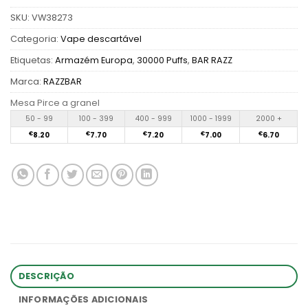
SKU:
VW38273
Categoria:
Vape descartável
Etiquetas:
Armazém Europa
,
30000 Puffs
,
BAR RAZZ
Marca:
RAZZBAR
Mesa Pirce a granel
50 - 99
100 - 399
400 - 999
1000 - 1999
2000 +
€
8.20
€
7.70
€
7.20
€
7.00
€
6.70
DESCRIÇÃO
INFORMAÇÕES ADICIONAIS