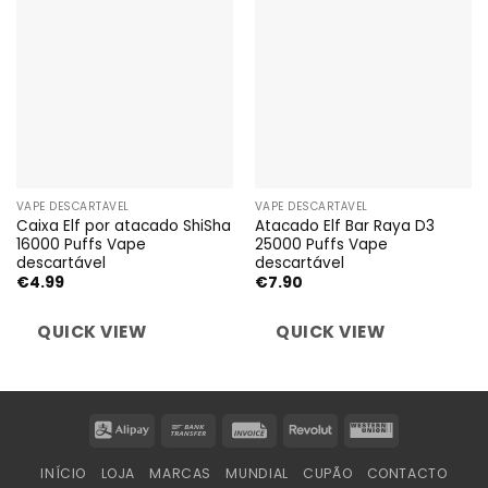
VAPE DESCARTÁVEL
VAPE DESCARTÁVEL
Caixa Elf por atacado ShiSha
Atacado Elf Bar Raya D3
16000 Puffs Vape
25000 Puffs Vape
descartável
descartável
€
4.99
€
7.90
QUICK VIEW
QUICK VIEW
Alipay
Bank
Invoice
Revolut
Western
Transfer
Union
INÍCIO
LOJA
MARCAS
MUNDIAL
CUPÃO
CONTACTO