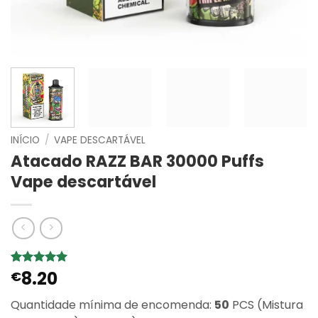
INÍCIO
/
VAPE DESCARTÁVEL
Atacado RAZZ BAR 30000 Puffs
Vape descartável
8.20
Classificado
12
€
com
4.92
em 5 com
Quantidade mínima de encomenda:
50
PCS (Mistura
base em