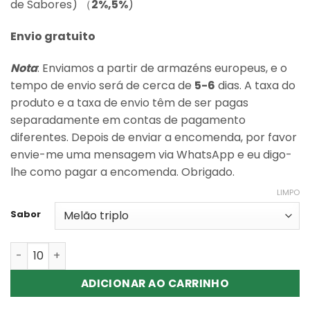
classificações
de Sabores) （
2%,5%
)
de clientes
Envio gratuito
Nota
: Enviamos a partir de armazéns europeus, e o
tempo de envio será de cerca de
5-6
dias. A taxa do
produto e a taxa de envio têm de ser pagas
separadamente em contas de pagamento
diferentes. Depois de enviar a encomenda, por favor
envie-me uma mensagem via WhatsApp e eu digo-
lhe como pagar a encomenda. Obrigado.
LIMPO
Sabor
Quantidade de Wholesale RAZZ BAR 30000 Puffs Dispos
ADICIONAR AO CARRINHO