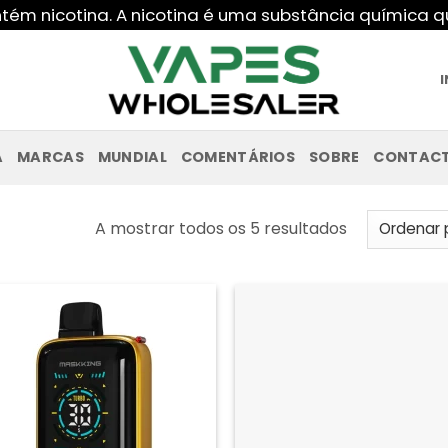
ntém nicotina. A nicotina é uma substância química
A
MARCAS
MUNDIAL
COMENTÁRIOS
SOBRE
CONTAC
Ordenado
A mostrar todos os 5 resultados
por
último