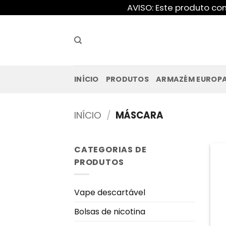
Saltar
AVISO: Este produto co
para
o
conteúdo
INÍCIO
PRODUTOS
ARMAZÉM EUROP
INÍCIO
/
MÁSCARA
CATEGORIAS DE
PRODUTOS
Vape descartável
Bolsas de nicotina