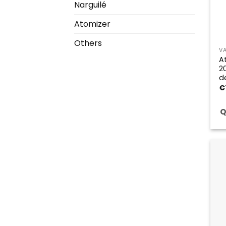
Narguilé
Atomizer
Others
V
A
2
d
€
Q