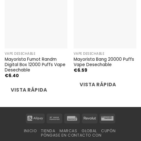
VAPE DESECHABLE
VAPE DESECHABLE
Mayorista Fumot Randm
Mayorista Bang 20000 Puffs
Digital Box 12000 Puffs Vape
Vape Desechable
Desechable
€
6.59
€
6.40
VISTA RÁPIDA
VISTA RÁPIDA
Alipay
Bank
Invoice
Revolut
Western
Transfer
Union
INICIO
TIENDA
MARCAS
GLOBAL
CUPÓN
PÓNGASE EN CONTACTO CON