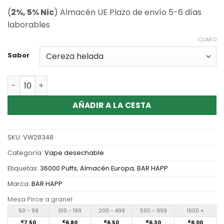
(
2%, 5% Nic
) Almacén UE Plazo de envío 5-6 días
laborables
CLARO
Sabor
Cantidad Wholesale Happ bar 36000 Puffs Disposable V
AÑADIR A LA CESTA
SKU:
VW28348
Categoría:
Vape desechable
Etiquetas:
36000 Puffs
,
Almacén Europa
,
BAR HAPP
Marca:
BAR HAPP
Mesa Pirce a granel
50 - 99
100 - 199
200 - 499
500 - 999
1000 +
€
7.50
€
6.80
€
6.50
€
6.30
€
6.00