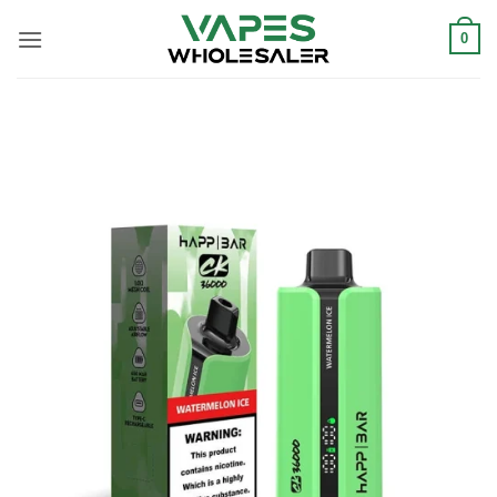
Saltar
al
0
contenido