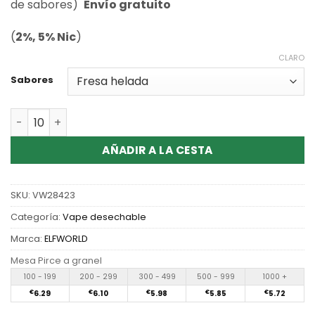
valoraciones
de sabores)
Envío gratuito
de
clientes
(
2%, 5% Nic
)
CLARO
Sabores
Cantidad Wholesale Elfworld MX 25000 Dual modes disp
AÑADIR A LA CESTA
SKU:
VW28423
Categoría:
Vape desechable
Marca:
ELFWORLD
Mesa Pirce a granel
100 - 199
200 - 299
300 - 499
500 - 999
1000 +
€
6.29
€
6.10
€
5.98
€
5.85
€
5.72