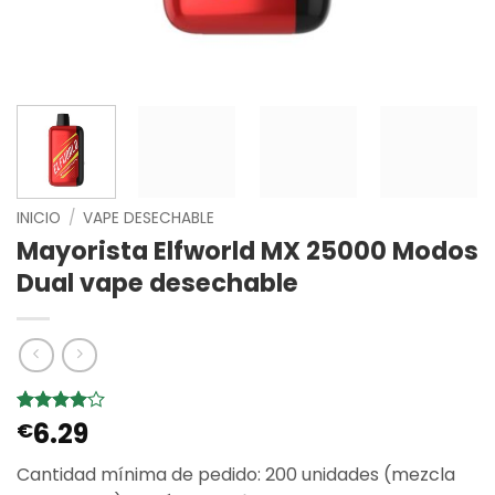
INICIO
/
VAPE DESECHABLE
Mayorista Elfworld MX 25000 Modos
Dual vape desechable
6.29
Valorado
2
€
con
4
de
5 en
Cantidad mínima de pedido: 200 unidades (mezcla
base a