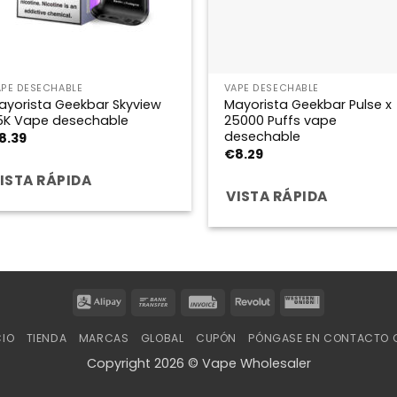
APE DESECHABLE
VAPE DESECHABLE
ayorista Geekbar Skyview
Mayorista Geekbar Pulse x
5K Vape desechable
25000 Puffs vape
desechable
8.39
€
8.29
ISTA RÁPIDA
VISTA RÁPIDA
Alipay
Bank
Invoice
Revolut
Western
Transfer
Union
CIO
TIENDA
MARCAS
GLOBAL
CUPÓN
PÓNGASE EN CONTACTO 
Copyright 2026 © Vape Wholesaler