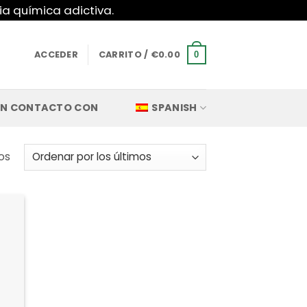
ia química adictiva.
ACCEDER
CARRITO /
€
0.00
0
EN CONTACTO CON
SPANISH
Ordenado
os
por
los
últimos