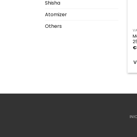
Shisha
Atomizer
Others
V
M
2
€
V
INI