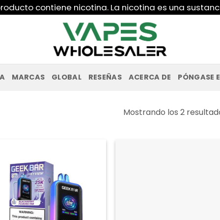
roducto contiene nicotina. La nicotina es una sustanc
PA
MARCAS
GLOBAL
RESEÑAS
ACERCA DE
PÓNGASE 
Mostrando los 2 resultad