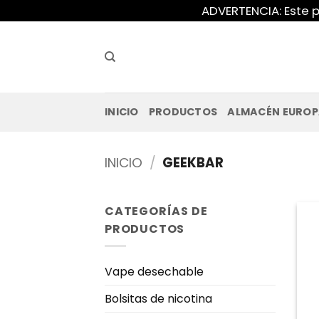
Saltar
ADVERTENCIA: Este p
al
contenido
INICIO
PRODUCTOS
ALMACÉN EURO
INICIO
/
GEEKBAR
CATEGORÍAS DE
PRODUCTOS
Vape desechable
Bolsitas de nicotina