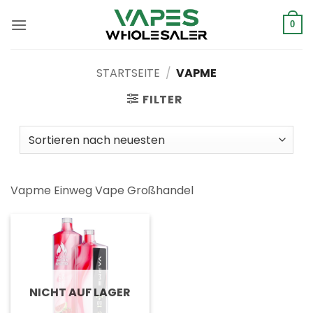
Zum
Inhalt
0
springen
STARTSEITE
/
VAPME
FILTER
Vapme Einweg Vape Großhandel
NICHT AUF LAGER