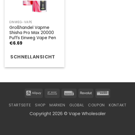
EINWEG-VAPE
Großhandel Vapme
Shisha Pro Max 20000
Puffs Einweg Vape Pen
€
6.69
SCHNELLANSICHT
Alipay
Bank
Invoice
Revolut
Western
Transfer
Union
STARTSEITE
SHOP
MARKEN
GLOBAL
COUPON
KONTAKT
Copyright 2026 © Vape Wholesaler