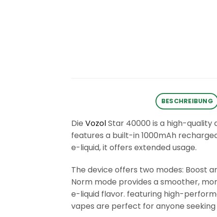
BESCHREIBUNG
Die
Vozol
Star 40000 is a high-quality 
features a built-in 1000mAh rechargea
e-liquid, it offers extended usage.
The device offers two modes: Boost an
Norm mode provides a smoother, more 
e-liquid flavor. featuring high-perfo
vapes are perfect for anyone seeking a