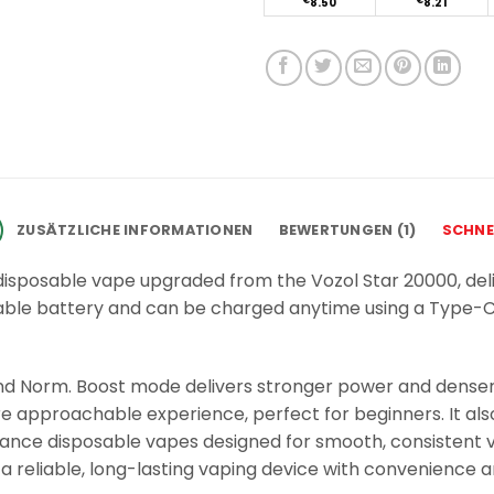
€
8.50
€
8.21
ZUSÄTZLICHE INFORMATIONEN
BEWERTUNGEN (1)
SCHNE
disposable vape upgraded from the Vozol Star 20000, deliv
ble battery and can be charged anytime using a Type-C c
d Norm. Boost mode delivers stronger power and denser v
approachable experience, perfect for beginners. It als
rmance disposable vapes designed for smooth, consistent
 reliable, long-lasting vaping device with convenience a