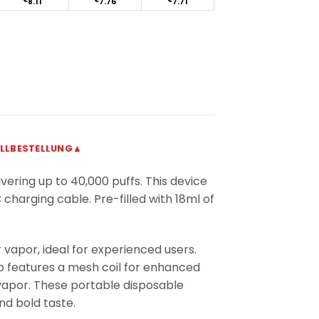
€
8.11
€
7.76
€
7.71
LLBESTELLUNG▲
ering up to 40,000 puffs. This device
harging cable. Pre-filled with 18ml of
apor, ideal for experienced users.
o features a mesh coil for enhanced
 vapor. These portable disposable
nd bold taste.