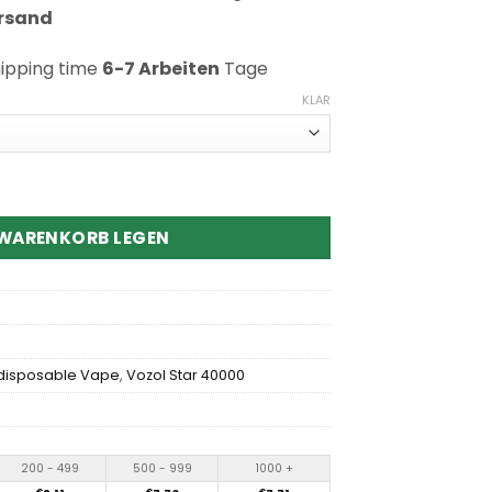
ersand
hipping time
6-7 Arbeiten
Tage
KLAR
0 Puffs Disposable Vape Menge
 WARENKORB LEGEN
 disposable Vape
,
Vozol Star 40000
200 - 499
500 - 999
1000 +