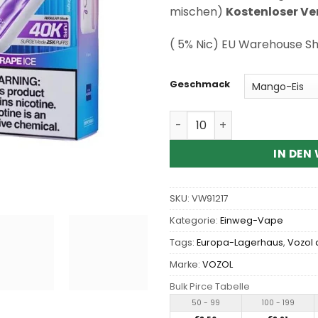
Kundenbewertung
mischen)
Kostenloser V
( 5% Nic) EU Warehouse S
Geschmack
Wholesale Vozol Star 4000
IN DEN
SKU:
VW91217
Kategorie:
Einweg-Vape
Tags:
Europa-Lagerhaus
,
Vozol
Marke:
VOZOL
Bulk Pirce Tabelle
50 - 99
100 - 199