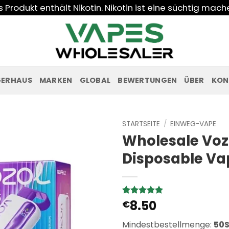
Produkt enthält Nikotin. Nikotin ist eine süchtig mac
GERHAUS
MARKEN
GLOBAL
BEWERTUNGEN
ÜBER
KON
STARTSEITE
/
EINWEG-VAPE
Wholesale Vozo
Disposable Va
8.50
Bewertet
1
€
mit
5
von
5, basierend
Mindestbestellmenge:
50S
auf