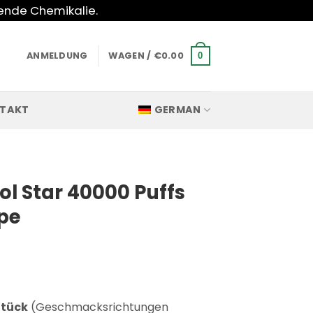
hende Chemikalie.
ANMELDUNG
WAGEN /
€
0.00
0
TAKT
GERMAN
l Star 40000 Puffs
pe
tück
(Geschmacksrichtungen