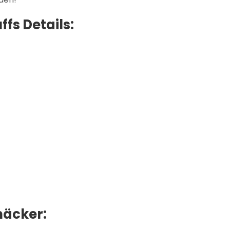
ffs Details:
mäcker: