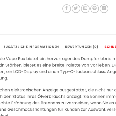
ZUSÄTZLICHE INFORMATIONEN
BEWERTUNGEN (0)
SCHNE
able Vape Box bietet ein hervorragendes Dampferlebnis 
otin Stärken, bietet es eine breite Palette von Vorlieben.
len, ein LCD-Display und einen Typ-C-Ladeanschluss. A
ung.
lichen elektronischen Anzeige ausgestattet, die nicht nur 
ch den Status Ihres Ölverbrauchs anzeigt. Sie können imm
hlechte Erfahrung des Brennens zu vermeiden, wenn Sie es 
edene Geschmacksrichtungen für Kunden zur Auswahl, ve
den!