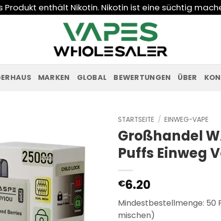
Produkt enthält Nikotin. Nikotin ist eine süchtig mac
GERHAUS
MARKEN
GLOBAL
BEWERTUNGEN
ÜBER
KON
STARTSEITE
/
EINWEG-VAPE
Großhandel WA
Puffs Einweg 
6.20
€
Mindestbestellmenge: 50
mischen)