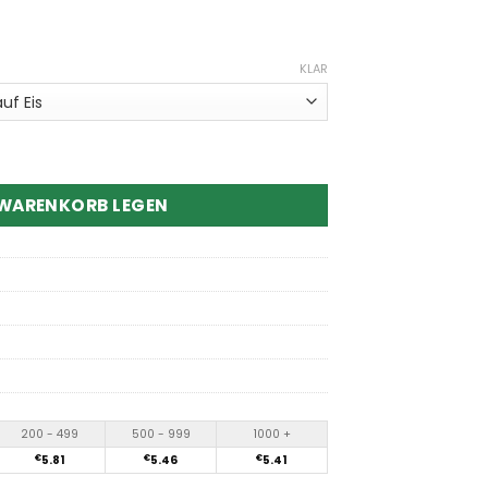
KLAR
000 Puffs Disposable Vape Menge
 WARENKORB LEGEN
200 - 499
500 - 999
1000 +
€
5.81
€
5.46
€
5.41