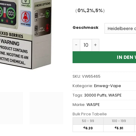
（
0%,2%,5%
）
Geschmack
Wholesale WASPE Aiviou 25
IN DEN
SKU:
VW65465
Kategorie:
Einweg-Vape
Tags:
30000 Puffs
,
WASPE
Marke:
WASPE
Bulk Pirce Tabelle
50 - 99
100 - 199
€
6.20
€
5.91