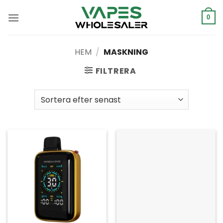
Hoppa
till
0
innehåll
HEM
/
MASKNING
FILTRERA