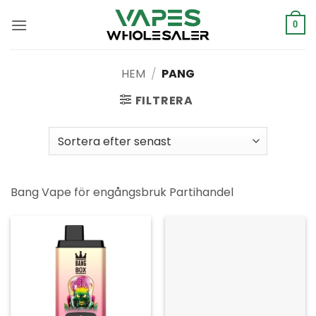
Hoppa
till
0
innehåll
HEM
/
PANG
FILTRERA
Bang Vape för engångsbruk Partihandel