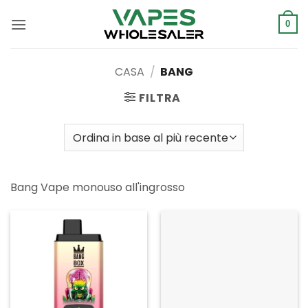
Salta
ai
0
contenuti
CASA
/
BANG
FILTRA
Bang Vape monouso all'ingrosso