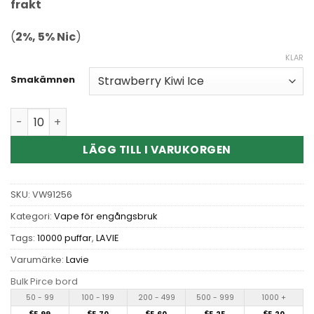
frakt
(
2%, 5% Nic
)
KLAR
Smakämnen
Wholesale Lavie Golden Brick 10000 disposable vape kva
LÄGG TILL I VARUKORGEN
SKU:
VW91256
Kategori:
Vape för engångsbruk
Tags:
10000 puffar
,
LAVIE
Varumärke:
Lavie
Bulk Pirce bord
50 - 99
100 - 199
200 - 499
500 - 999
1000 +
€
€
€
€
€