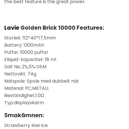
the best feature is the great power.
Lavie
Golden Brick 10000 Features:
Storlek: 112*40*17,5mm
Battery: 1300mAh
Puffar: 10000 puffar
Eliquid-kapacitet: 18 ml
Salt Nic.2%,5%.OEM
Nettovikt: 74g
Nätspole: Spole med dubbelt nät
Material: PC,METALL
Beständighet:1.0Ω
Typ:displayskärm
Smakämnen:
Strawberry Kiwi Ice