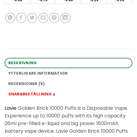
5.99
5.70
5.60
5.25
5.20
BESKRIVNING
YTTERLIGARE INFORMATION
RECENSIONER (5)
SNABBBESTÄLLNING▲
Lavie
Golden Brick 10000 Puffs is a Disposable Vape.
Experience up to 10000 puffs with its high capacity
26ml pre-filled e-liquid and big power 1600mAh
battery vape device. Lavie Golden Brick 10000 Puffs