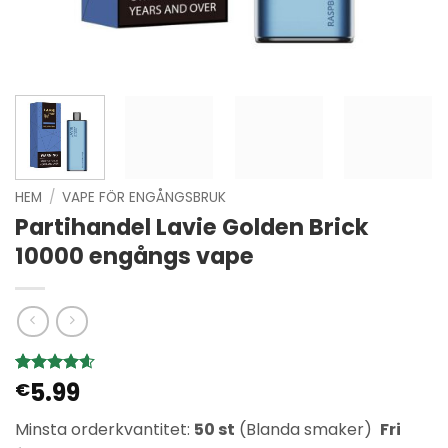
HEM
/
VAPE FÖR ENGÅNGSBRUK
Partihandel Lavie Golden Brick
10000 engångs vape
5.99
Betygsatt
5
€
4.6
av 5
baserat på
Minsta orderkvantitet:
50 st
(Blanda smaker)
Fri
kundrecensioner